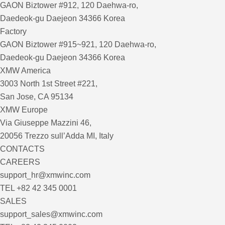
GAON Biztower #912, 120 Daehwa-ro,
Daedeok-gu Daejeon 34366 Korea
Factory
GAON Biztower #915~921, 120 Daehwa-ro,
Daedeok-gu Daejeon 34366 Korea
XMW America
3003 North 1st Street #221,
San Jose, CA 95134
XMW Europe
Via Giuseppe Mazzini 46,
20056 Trezzo sull’Adda MI, Italy
CONTACTS
CAREERS
support_hr@xmwinc.com
TEL +82 42 345 0001
SALES
support_sales@xmwinc.com