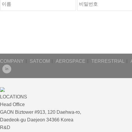
COMPANY
ㅣ
SATCOM
ㅣ
AEROSPACE
ㅣ
TERRESTRIAL
ㅣ
LOCATIONS
Head Office
GAON Biztower #913, 120 Daehwa-ro,
Daedeok-gu Daejeon 34366 Korea
R&D