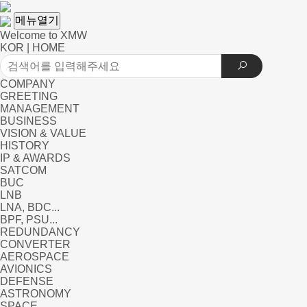
메뉴열기
Welcome to XMW
KOR
|
HOME
COMPANY
GREETING
MANAGEMENT
BUSINESS
VISION & VALUE
HISTORY
IP & AWARDS
SATCOM
BUC
LNB
LNA, BDC...
BPF, PSU...
REDUNDANCY
CONVERTER
AEROSPACE
AVIONICS
DEFENSE
ASTRONOMY
SPACE