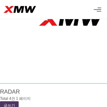
 Innovative
ess technologies.
RADAR
Total 4건
1 페이지
글쓰기